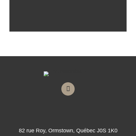
F
a
c
e
b
o
o
82 rue Roy, Ormstown, Québec J0S 1K0
k