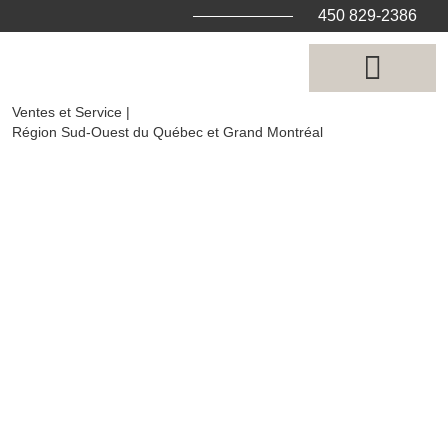
Aller
450 829-2386
au
contenu
Ventes et Service |
Région Sud-Ouest du Québec et Grand Montréal
Nos services
Nous joindre
À votre service
depuis
5 générations
PERSONNALISATION, INSTALLATION &
RÉPARATION DE MONUMENTS
FUNÉRAIRES
VENEZ NOUS RENCONTRER