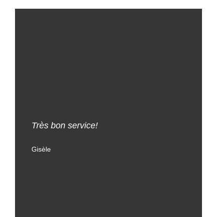
Vente e
institut
Très bon service!
entrepri
générat
Gisèle
Yvan